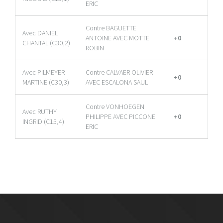
ERIC
Contre BAGUETTE
Avec DANIEL
ANTOINE AVEC MOTTE
+0
CHANTAL (C30,2)
ROBIN
Avec PILMEYER
Contre CALVAER OLIVIER
+0
MARTINE (C30,3)
AVEC ESCALONA SAUL
Contre VONHOEGEN
Avec RUTHY
PHILIPPE AVEC PICCONE
+0
INGRID (C15,4)
ERIC