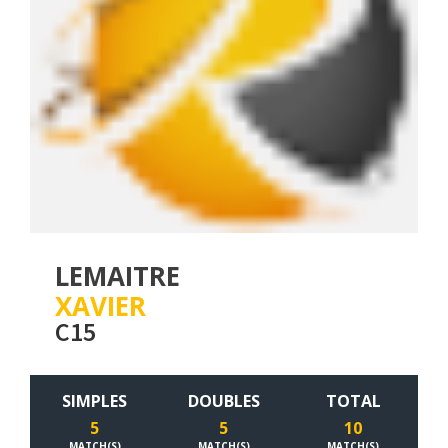
LEMAITRE
XAVIER
C15
SIMPLES
DOUBLES
TOTAL
5
5
10
MATCH(S)
MATCH(S)
MATCH(S)