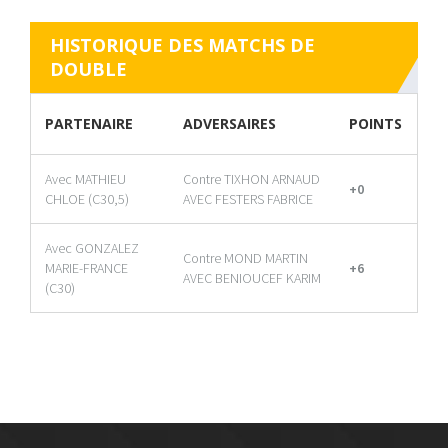
HISTORIQUE DES MATCHS DE
DOUBLE
PARTENAIRE
ADVERSAIRES
POINTS
Avec MATHIEU
Contre TIXHON ARNAUD
+0
CHLOE (C30,5)
AVEC FESTERS FABRICE
Avec GONZALEZ
Contre MOND MARTIN
MARIE-FRANCE
+6
AVEC BENIOUCEF KARIM
(C30)