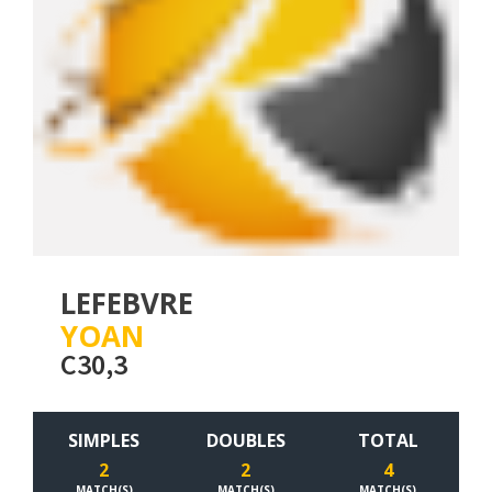
LEFEBVRE
YOAN
C30,3
SIMPLES
DOUBLES
TOTAL
2
2
4
MATCH(S)
MATCH(S)
MATCH(S)