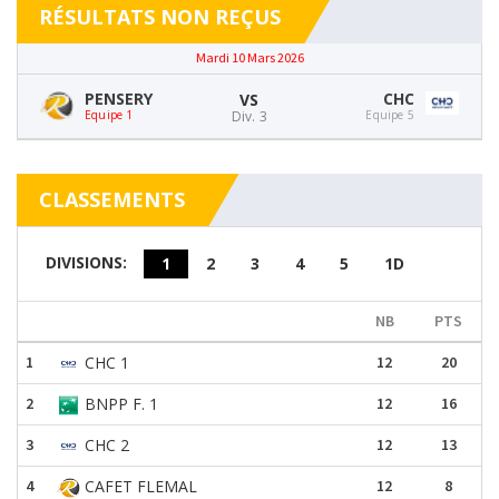
RÉSULTATS NON REÇUS
Mardi 10 Mars 2026
PENSERY
CHC
VS
Equipe 1
Div. 3
Equipe 5
CLASSEMENTS
DIVISIONS:
1
2
3
4
5
1D
NB
PTS
1
CHC 1
12
20
2
BNPP F. 1
12
16
3
CHC 2
12
13
4
CAFET FLEMAL
12
8