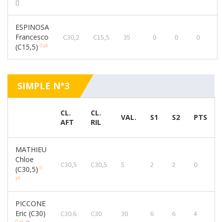
ESPINOSA
Francesco
C30,2
C15,5
35
0
0
0
0 pt.
(C15,5)
SIMPLE N°3
CL.
CL.
VAL.
S1
S2
PTS
AFT
RIL
MATHIEU
Chloe
C30,5
C30,5
5
2
2
0
0
(C30,5)
pt.
PICCONE
Eric (C30)
C30.6
C30
30
6
6
4
0 pt.