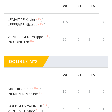
VAL.
S1
PTS
3 pt.
LEMAITRE Xavier
/
115
6
5
3
3 pt.
LEFEBVRE Nicolas
0 pt.
VONHOEGEN Philippe
/
70
0
3
0
0 pt.
PICCONE Eric
DOUBLE N°2
VAL.
S1
PTS
0 pt.
MATHIEU Chloe
/
10
0
3
0
0 pt.
PILMEYER Martine
6 pt.
GOEBBELS YANNICK
/
60
6
6
4
6 pt.
VERDENET Marc