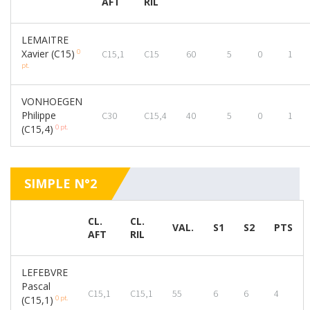
AFT
RIL
LEMAITRE
0
Xavier (C15)
C15,1
C15
60
5
0
1
pt.
VONHOEGEN
Philippe
C30
C15,4
40
5
0
1
0 pt.
(C15,4)
SIMPLE N°2
CL.
CL.
VAL.
S1
S2
PTS
AFT
RIL
LEFEBVRE
Pascal
C15,1
C15,1
55
6
6
4
0 pt.
(C15,1)