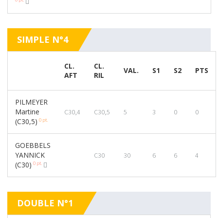
SIMPLE N°4
CL.
CL.
VAL.
S1
S2
PTS
AFT
RIL
PILMEYER
Martine
C30,4
C30,5
5
3
0
0
0 pt.
(C30,5)
GOEBBELS
YANNICK
C30
30
6
6
4
0 pt.
(C30)
DOUBLE N°1