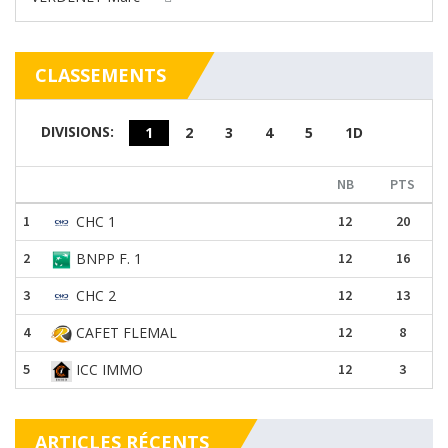
CLASSEMENTS
DIVISIONS:
1
2
3
4
5
1D
NB
PTS
1
CHC 1
12
20
2
BNPP F. 1
12
16
3
CHC 2
12
13
4
CAFET FLEMAL
12
8
5
ICC IMMO
12
3
ARTICLES RÉCENTS