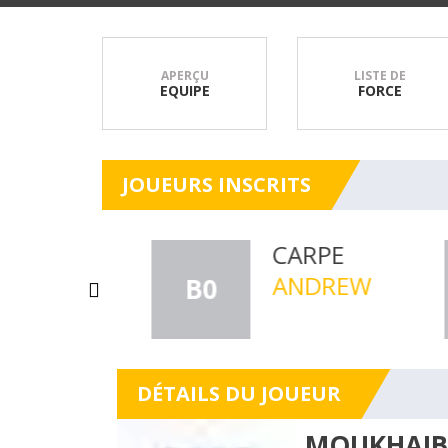
APERÇU
LISTE DE
EQUIPE
FORCE
JOUEURS INSCRITS
GEORGES
KHAIBER
AIN
MATHIEU
B+4/6
B
DÉTAILS DU JOUEUR
MOUKHAIB