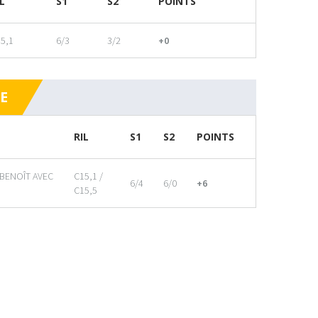
L
S1
S2
POINTS
5,1
6/3
3/2
+0
E
RIL
S1
S2
POINTS
 BENOÎT AVEC
C15,1 /
6/4
6/0
+6
C15,5