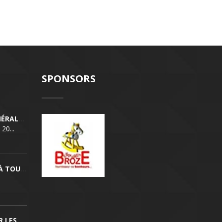
SPONSORS
ASSEMBLÉE GÉNÉRALE LE MARDI 21/04/26
20...
BONNES FÊTES À TOUTES ET À TOUS !
VENEZ CÉLÉBRER LES 40 ANS DE LA RILTENNIS !