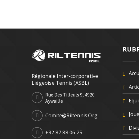
RUBR
Accu
Régionale Inter-corporative
Liégeoise Tennis (ASBL)
Arti
Rue Des Tilleuls 9, 4920
Equ
Aywaille
Jou
Comite@riltennis.org
Divi
+32 87 88 06 25