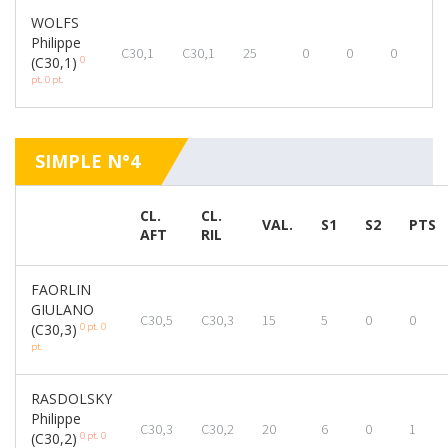
WOLFS
Philippe
C30,1
C30,1
25
0
0
0
0
(C30,1)
pt.
0 pt.
SIMPLE N°4
CL.
CL.
VAL.
S1
S2
PTS
AFT
RIL
FAORLIN
GIULANO
C30,5
C30,3
15
5
0
0
0 pt.
0
(C30,3)
pt.
RASDOLSKY
Philippe
C30,3
C30,2
20
6
0
1
0 pt.
0
(C30,2)