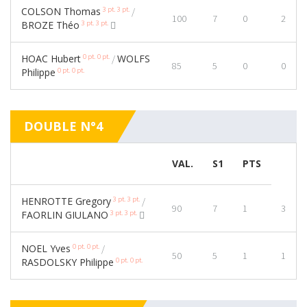
3 pt.
3 pt.
COLSON Thomas
/
100
7
0
2
3 pt.
3 pt.
BROZE Théo
0 pt.
0 pt.
HOAC Hubert
WOLFS
/
85
5
0
0
0 pt.
0 pt.
Philippe
DOUBLE N°4
VAL.
S1
PTS
3 pt.
3 pt.
HENROTTE Gregory
/
90
7
1
3
3 pt.
3 pt.
FAORLIN GIULANO
0 pt.
0 pt.
NOEL Yves
/
50
5
1
1
0 pt.
0 pt.
RASDOLSKY Philippe