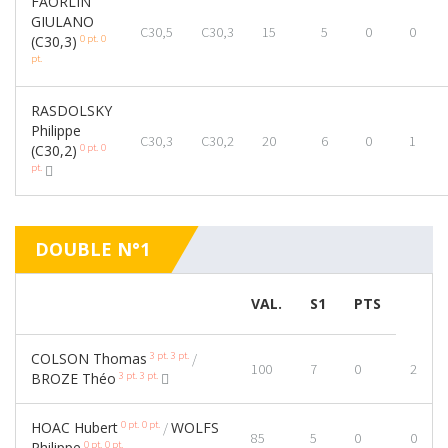
FAORLIN
GIULANO
C30,5
C30,3
15
5
0
0
0 pt.
0
(C30,3)
pt.
RASDOLSKY
Philippe
C30,3
C30,2
20
6
0
1
0 pt.
0
(C30,2)
pt.
DOUBLE N°1
VAL.
S1
PTS
3 pt.
3 pt.
COLSON Thomas
/
100
7
0
2
3 pt.
3 pt.
BROZE Théo
0 pt.
0 pt.
HOAC Hubert
WOLFS
/
85
5
0
0
0 pt.
0 pt.
Philippe