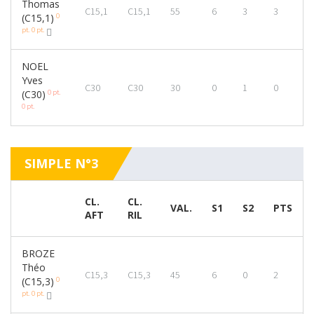
Thomas
C15,1
C15,1
55
6
3
3
0
(C15,1)
pt.
0 pt.
NOEL
Yves
C30
C30
30
0
1
0
0 pt.
(C30)
0 pt.
SIMPLE N°3
CL.
CL.
VAL.
S1
S2
PTS
AFT
RIL
BROZE
Théo
C15,3
C15,3
45
6
0
2
0
(C15,3)
pt.
0 pt.