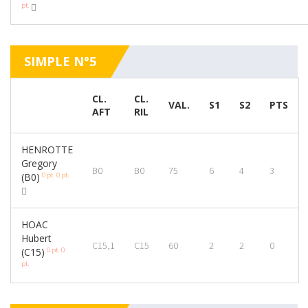
pt.
SIMPLE N°5
CL.
CL.
VAL.
S1
S2
PTS
AFT
RIL
HENROTTE
Gregory
B0
B0
75
6
4
3
0 pt.
0 pt.
(B0)
HOAC
Hubert
C15,1
C15
60
2
2
0
0 pt.
0
(C15)
pt.