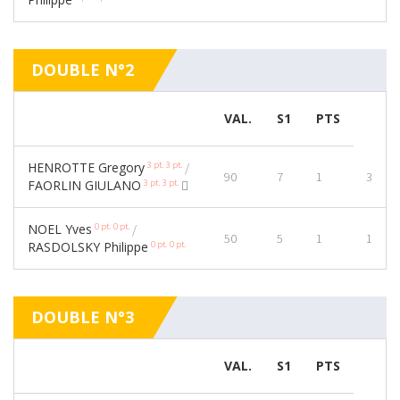
DOUBLE N°2
VAL.
S1
PTS
3 pt.
3 pt.
HENROTTE Gregory
/
90
7
1
3
3 pt.
3 pt.
FAORLIN GIULANO
0 pt.
0 pt.
NOEL Yves
/
50
5
1
1
0 pt.
0 pt.
RASDOLSKY Philippe
DOUBLE N°3
VAL.
S1
PTS