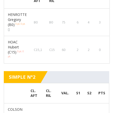
AFT
RIL
HENROTTE
Gregory
B0
B0
75
6
4
3
0 pt.
0 pt.
(B0)
HOAC
Hubert
C15,1
C15
60
2
2
0
0 pt.
0
(C15)
pt.
SIMPLE N°2
CL.
CL.
VAL.
S1
S2
PTS
AFT
RIL
COLSON