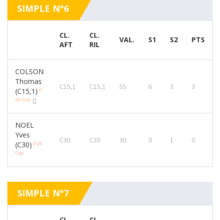
SIMPLE N°6
CL.
CL.
VAL.
S1
S2
PTS
AFT
RIL
COLSON
Thomas
C15,1
C15,1
55
6
3
3
0
(C15,1)
pt.
0 pt.
NOEL
Yves
C30
C30
30
0
1
0
0 pt.
(C30)
0 pt.
SIMPLE N°7
CL.
CL.