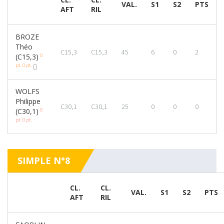
VAL.
S1
S2
PTS
AFT
RIL
BROZE
Théo
C15,3
C15,3
45
6
0
2
0
(C15,3)
pt.
0 pt.
WOLFS
Philippe
C30,1
C30,1
25
0
0
0
0
(C30,1)
pt.
0 pt.
SIMPLE N°8
CL.
CL.
VAL.
S1
S2
PTS
AFT
RIL